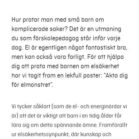
Mer
Hur pratar man med små barn om
komplicerade saker? Det är en utmaning
Logga in
du som förskolepedagog står inför varje
dag. El är egentligen något fantastiskt bra,
Mina sidor
men kan också vara farligt. För att hjälpa
dig att prata med barnen om elsäkerhet
har vi tagit fram en lekfull poster: ”Akta dig
för elmonstret”.
Vi tycker såklart (som de el- och energinördar vi
är) att det är viktigt att barn i en tidig ålder får
lära sig om detta spännande ämne. Framförallt
ur elsäkerhetssynpunkt, där kunskap och