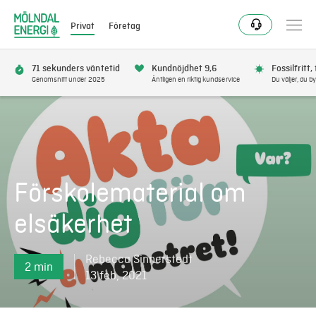
Privat
Företag
71 sekunders väntetid
Kundnöjdhet 9,6
Fossilfritt,
Genomsnitt under 2025
Äntligen en riktig kundservice
Du väljer, du by
Bli kund
Flytta
Förskolematerial om
Förnya
elsäkerhet
Se avbrott
Rebecca Sinnerstedt
2 min
Få bonus
13 feb, 2021
Elnät