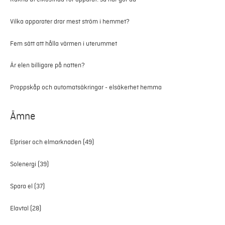
Vilka apparater drar mest ström i hemmet?
Fem sätt att hålla värmen i uterummet
Är elen billigare på natten?
Proppskåp och automatsäkringar - elsäkerhet hemma
Ämne
Elpriser och elmarknaden
(49)
Solenergi
(39)
Spara el
(37)
Elavtal
(28)