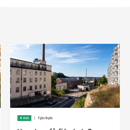
4 min
|
Fjärrkyla