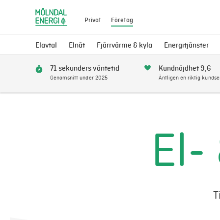
Privat
Företag
Elavtal
Elnät
Fjärrvärme & kyla
Energitjänster
71 sekunders väntetid
Kundnöjdhet 9,6
Genomsnitt under 2025
Äntligen en riktig kundse
El-
T