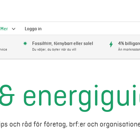
Mer
Logga in
Fossilfritt, förnybart eller solel
4% billigar
rvice
Du väljer, du byter när du vill
Än marknadsm
 & energigu
ips och råd för företag, brf:er och organisatione