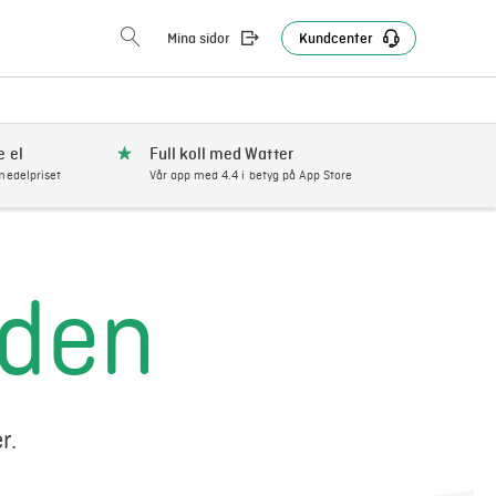
Mina sidor
Kundcenter
e el
Full koll med Watter
edelpriset
Vår app med 4.4 i betyg på App Store
iden
r.