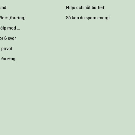
kund
Miljö och hållbarhet
ffert (företag)
Så kan du spara energi
hjälp med …
or & svar
 privat
r företag