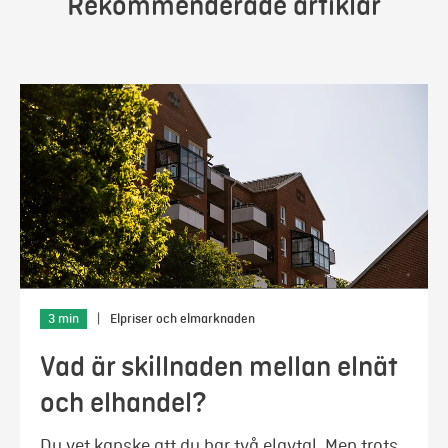
Rekommenderade artiklar
3 min
|
Elpriser och elmarknaden
Vad är skillnaden mellan elnät
och elhandel?
Du vet kanske att du har två elavtal. Men trots