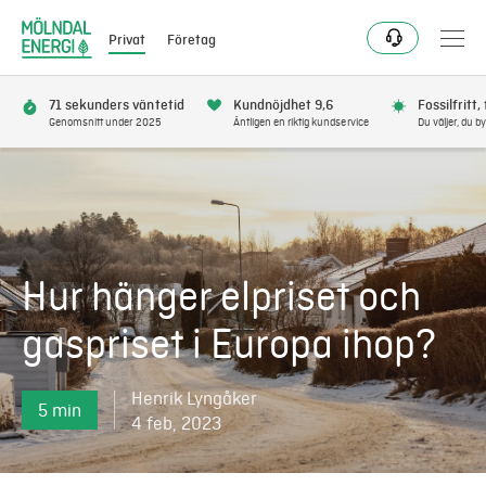
Privat
Företag
71 sekunders väntetid
Kundnöjdhet 9,6
Fossilfritt,
Genomsnitt under 2025
Äntligen en riktig kundservice
Du väljer, du by
Bli kund
Flytta
Hur hänger elpriset och
Förnya
gaspriset i Europa ihop?
Se avbrott
Henrik Lyngåker
5 min
Få bonus
4 feb, 2023
Elnät