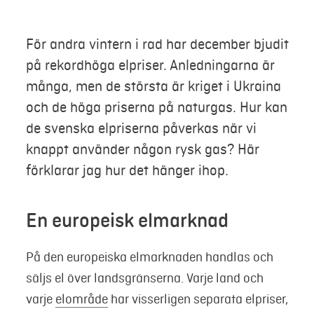
Mer
För andra vintern i rad har december bjudit
på rekordhöga elpriser. Anledningarna är
Logga in
många, men de största är kriget i Ukraina
och de höga priserna på naturgas. Hur kan
Mina sidor
de svenska elpriserna påverkas när vi
knappt använder någon rysk gas? Här
förklarar jag hur det hänger ihop.
En europeisk elmarknad
På den europeiska elmarknaden handlas och
säljs el över landsgränserna. Varje land och
varje
elområde
har visserligen separata elpriser,