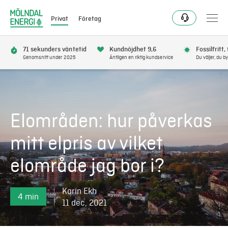
Privat
Företag
71 sekunders väntetid
Kundnöjdhet 9,6
Fossilfritt,
Genomsnitt under 2025
Äntligen en riktig kundservice
Du väljer, du by
Bli kund
Flytta
Elområden: hur påverkas
Förnya
mitt elpris av vilket
elområde jag bor i?
Se avbrott
Karin Ekh
Få bonus
4 min
11 dec, 2021
Elnät