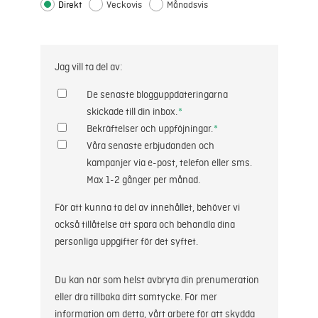
Direkt
Veckovis
Månadsvis
Jag vill ta del av:
De senaste blogguppdateringarna
skickade till din inbox.
*
Bekräftelser och uppföjningar.
*
Våra senaste erbjudanden och
kampanjer via e-post, telefon eller sms.
Max 1-2 gånger per månad.
För att kunna ta del av innehållet, behöver vi
också tillåtelse att spara och behandla dina
personliga uppgifter för det syftet.
Du kan när som helst avbryta din prenumeration
eller dra tillbaka ditt samtycke. För mer
information om detta, vårt arbete för att skydda