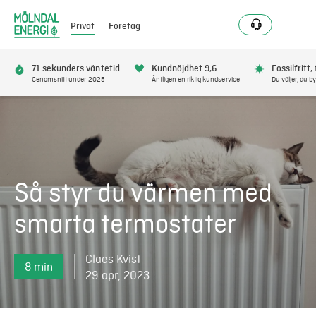
Privat
Företag
71 sekunders väntetid
Kundnöjdhet 9,6
Fossilfritt,
Genomsnitt under 2025
Äntligen en riktig kundservice
Du väljer, du by
Bli kund
Flytta
Så styr du värmen med
Förnya
smarta termostater
Se avbrott
Claes Kvist
8 min
Få bonus
29 apr, 2023
Elnät