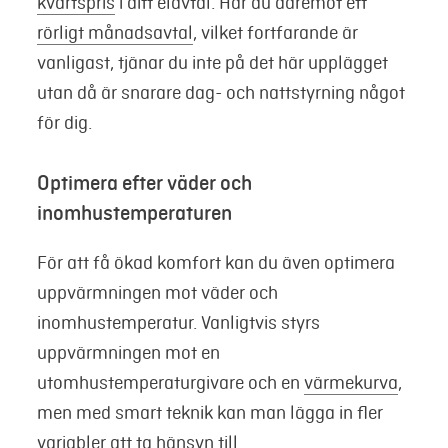
kvartspris
i ditt elavtal. Har du däremot ett
rörligt månadsavtal
, vilket fortfarande är
vanligast, tjänar du inte på det här upplägget
utan då är snarare dag- och nattstyrning något
för dig.
Optimera efter väder och
inomhustemperaturen
För att få ökad komfort kan du även optimera
uppvärmningen mot väder och
inomhustemperatur. Vanligtvis styrs
uppvärmningen mot en
utomhustemperaturgivare och en
värmekurva
,
men med smart teknik kan man lägga in fler
variabler att ta hänsyn till.