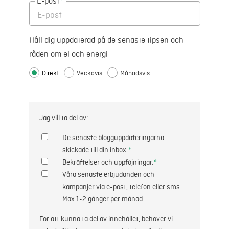
E-post
*
Håll dig uppdaterad på de senaste tipsen och
råden om el och energi
Direkt
Veckovis
Månadsvis
Jag vill ta del av:
De senaste blogguppdateringarna
skickade till din inbox.
*
Bekräftelser och uppföjningar.
*
Våra senaste erbjudanden och
kampanjer via e-post, telefon eller sms.
Max 1-2 gånger per månad.
För att kunna ta del av innehållet, behöver vi