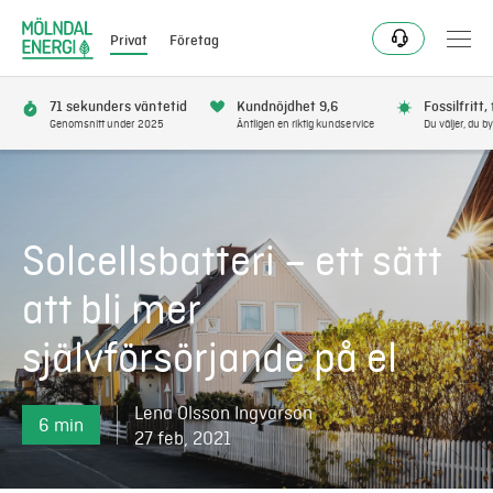
Privat
Företag
71 sekunders väntetid
Kundnöjdhet 9,6
Fossilfritt,
Genomsnitt under 2025
Äntligen en riktig kundservice
Du väljer, du by
Bli kund
Flytta
Solcellsbatteri – ett sätt
Förnya
att bli mer
självförsörjande på el
Se avbrott
Lena Olsson Ingvarson
Få bonus
6 min
27 feb, 2021
Elnät