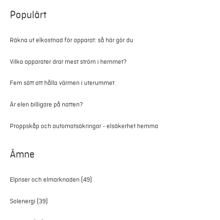
Populärt
Räkna ut elkostnad för apparat: så här gör du
Vilka apparater drar mest ström i hemmet?
Fem sätt att hålla värmen i uterummet
Är elen billigare på natten?
Proppskåp och automatsäkringar - elsäkerhet hemma
Ämne
Elpriser och elmarknaden
(49)
Solenergi
(39)