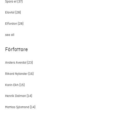
Spara el
(37)
Elavtal
(28)
Elfordon
(28)
see all
Författare
Anders Averdal
(23)
Rikard Nylander
(16)
Karin Ekh
(15)
Henrik Dalman
(14)
Mattias Sjöstrand
(14)