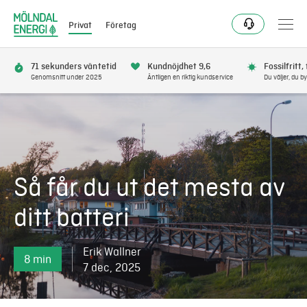
Privat
Företag
71 sekunders väntetid
Kundnöjdhet 9,6
Fossilfritt,
Genomsnitt under 2025
Äntligen en riktig kundservice
Du väljer, du by
Bli kund
Flytta
Så får du ut det mesta av
Förnya
ditt batteri
Se avbrott
Erik Wallner
8 min
Få bonus
7 dec, 2025
Elnät