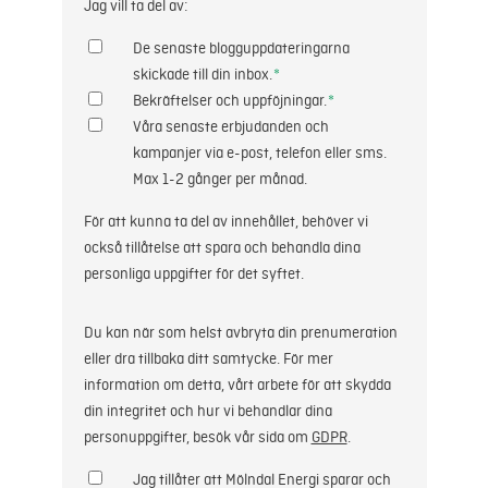
Jag vill ta del av:
De senaste blogguppdateringarna
skickade till din inbox.
*
Bekräftelser och uppföjningar.
*
Våra senaste erbjudanden och
kampanjer via e-post, telefon eller sms.
Max 1-2 gånger per månad.
För att kunna ta del av innehållet, behöver vi
också tillåtelse att spara och behandla dina
personliga uppgifter för det syftet.
Du kan när som helst avbryta din prenumeration
eller dra tillbaka ditt samtycke. För mer
information om detta, vårt arbete för att skydda
din integritet och hur vi behandlar dina
personuppgifter, besök vår sida om
GDPR
.
Jag tillåter att Mölndal Energi sparar och