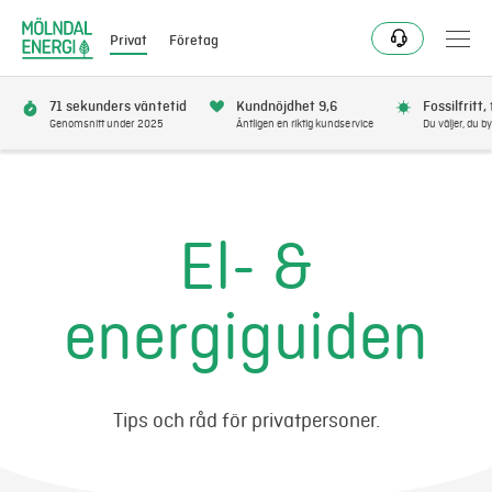
Privat
Företag
71 sekunders väntetid
Kundnöjdhet 9,6
Fossilfritt,
Genomsnitt under 2025
Äntligen en riktig kundservice
Du väljer, du by
Bli kund
Flytta
El- &
Förnya
energiguiden
Se avbrott
Få bonus
Tips och råd för privatpersoner.
Elnät