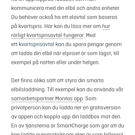
kommunicera med din elbil och andra enheter.
Du behöver också ha ett elavtal som baseras
på kvartspris. Här kan du läsa mer om
hur
rörligt kvartsprisavtal fungerar
. Med
ett
kvartsprisavtal ka
n
du spara pengar genom
att ladda din elbil när elpriset är som lägst, till
exempel på natten eller under helgen.
Det finns olika sätt att styra din smarta
elbilsladdning. Till exempel kan du använda vår
samarbetspartner Montas app
. Som
privatperson kan du ladda ner en gratisversion
av appen och koppla upp din laddbox mot den.
En av tjänsterna är SmartCharge som gör att du
kan ladda automatiskt när elen är som billigast