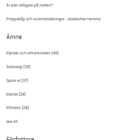
Är elen billigare på natten?
Proppskåp och automatsäkringar - elsäkerhet hemma
Ämne
Elpriser och elmarknaden
(49)
Solenergi
(39)
Spara el
(37)
Elavtal
(28)
Elfordon
(28)
see all
Författare