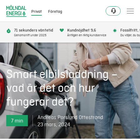
Privat
Företag
71 sekunders väntetid
Kundnöjdhet 9,6
Fossilfritt,
Genomsnitt under 2025
Äntligen en riktig kundservice
Du väljer, du by
Bli kund
Flytta
Smart elbilsladdning –
Förnya
vad är det och hur
fungerar det?
Se avbrott
Andreas Porslund Ottestrand
Få bonus
7 min
23 mars, 2024
Elnät