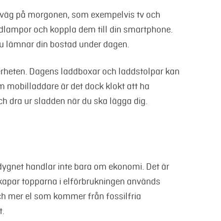
 i väg på morgonen, som exempelvis tv och
ödlampor och koppla dem till din smartphone.
du lämnar din bostad under dagen.
kerheten. Dagens laddboxar och laddstolpar kan
m mobilladdare är det dock klokt att ha
ch dra ur sladden när du ska lägga dig.
dygnet handlar inte bara om ekonomi. Det är
 kapar topparna i elförbrukningen används
och mer el som kommer från fossilfria
t.