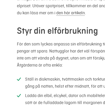
elpriset.
Utöver spotpriset, tillkommer en del an
du kan läsa mer om i
den här artikeln
.
Styr din elförbrukning
För den som lyckas anpassa sin elförbrukning till 
pengar att spara. Nattugglor har det väl förspä
inte om att vända på dygnet, utan om att förskjuta
Åtgärderna är ofta enkla:
Ställ in diskmaskin, tvättmaskin och torktuml
gång på natten, helst efter midnatt, för att u
Ladda din elbil, elcykel, dator och mobiltele
sätt är de fulladdade lagom till morgonen då