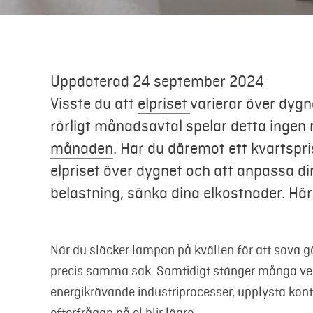
Uppdaterad 24 september 2024
Visste du att
elpriset
varierar över dygne
rörligt månadsavtal spelar detta ingen 
månaden
.
Har du däremot ett kvartspri
elpriset över dygnet och att anpassa di
belastning, sänka dina elkostnader. Här
När du släcker lampan på kvällen för att sova g
precis samma sak. Samtidigt stänger många ver
energikrävande industriprocesser, upplysta kontor
efterfrågan på el blir lägre.