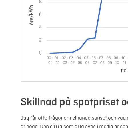
Skillnad på spotpriset oc
Jag får ofta frågor om elhandelspriset och vad d
är höga. Den siffra som ofta syns i media är spot