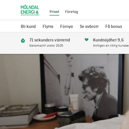
Privat
Företag
Bli kund
Flytta
Förnya
Se avbrott
Få bonus
71 sekunders väntetid
Kundnöjdhet 9,6
Genomsnitt under 2025
Äntligen en riktig kundse