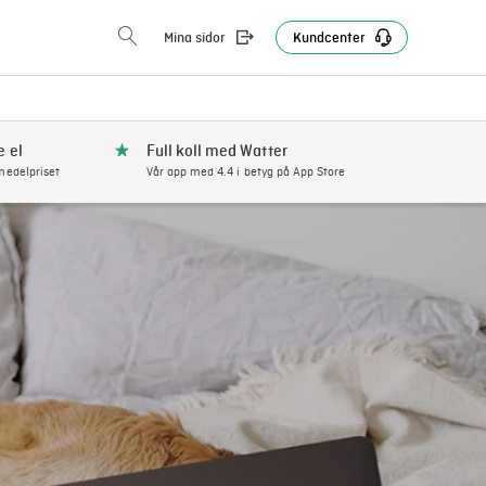
Mina sidor
Kundcenter
e el
Full koll med Watter
edelpriset
Vår app med 4.4 i betyg på App Store