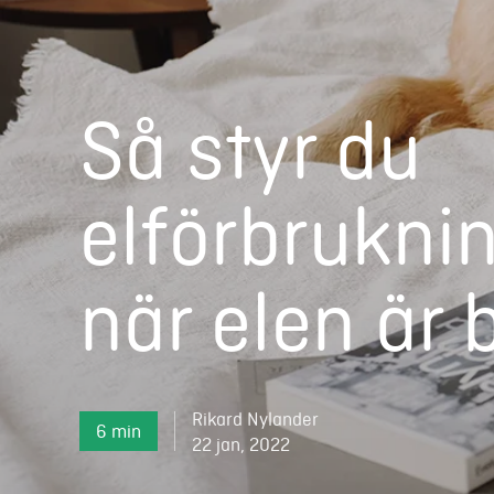
Så styr du
elförbrukning
när elen är b
Rikard Nylander
6 min
22 jan, 2022