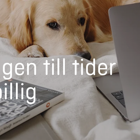
en till tider
illig