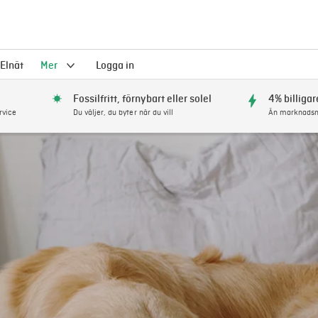
Elnät
Mer
Logga in
Fossilfritt, förnybart eller solel
4% billigar
rvice
Du väljer, du byter när du vill
Än marknadsm