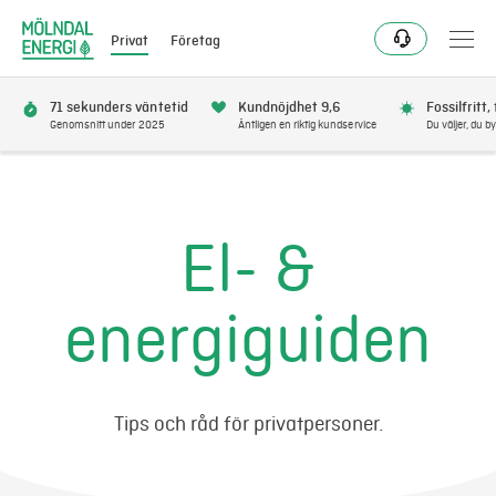
Privat
Företag
71 sekunders väntetid
Kundnöjdhet 9,6
Fossilfritt,
Genomsnitt under 2025
Äntligen en riktig kundservice
Du väljer, du by
Bli kund
Flytta
El- &
Förnya
energiguiden
Se avbrott
Få bonus
Tips och råd för privatpersoner.
Elnät