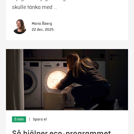
skulle tänka med …
Maria Åberg
22 dec, 2025
5 min
|
Spara el
Så hjälper eco-programmet