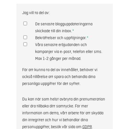
Jag vill ta del av:
De senaste blogguppdateringarna
skickade till din inbox.
*
Bekräftelser och uppföjningar.
*
Våra senaste erbjudanden och
kampanjer via e-post, telefon eller sms.
Max 1-2 gånger per månad.
För att kunna ta del av innehållet, behöver vi
också tillåtelse att spara och behandla dina
personliga uppgifter för det syftet.
Du kan när som helst avbryta din prenumeration
eller dra tillbaka ditt samtycke. För mer
information om detta, vårt arbete för att skydda
din integritet och hur vi behandlar dina
personuppgifter, besök vår sida om
GDPR
.