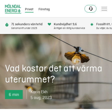
Privat
Företag
71 sekunders väntetid
Kundnöjdhet 9,6
Fossilfritt,
Genomsnitt under 2025
Äntligen en riktig kundservice
Du väljer, du by
Bli kund
Flytta
Vad kostar det att värma
Förnya
uterummet?
Se avbrott
Karin Ekh
6 min
Få bonus
5 aug, 2023
Elnät