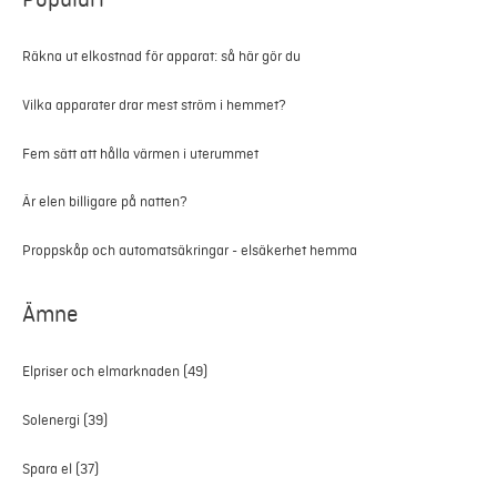
Räkna ut elkostnad för apparat: så här gör du
Vilka apparater drar mest ström i hemmet?
Fem sätt att hålla värmen i uterummet
Är elen billigare på natten?
Proppskåp och automatsäkringar - elsäkerhet hemma
Ämne
Elpriser och elmarknaden
(49)
Solenergi
(39)
Spara el
(37)