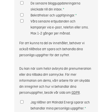
De senaste blogguppdateringarna
skickade till din inbox.
*
Bekräftelser och uppföjningar.
*
Våra senaste erbjudanden och
kampanjer via e-post, telefon eller sms.
Max 1-2 gånger per månad.
För att kunna ta del av innehållet, behöver vi
också tillåtelse att spara och behandla dina
personliga uppgifter för det syftet.
Du kan när som helst avbryta din prenumeration
eller dra tillbaka ditt samtycke. För mer
information om detta, vårt arbete för att skydda
din integritet och hur vi behandlar dina
personuppgifter, besök vår sida om
GDPR
.
Jag tillåter att Mölndal Energi sparar och
behandlar mina personliga uppgifter.
*