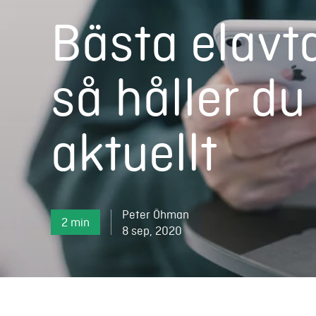
Bästa elavta
så håller du 
aktuellt
Peter Öhman
2 min
8 sep, 2020