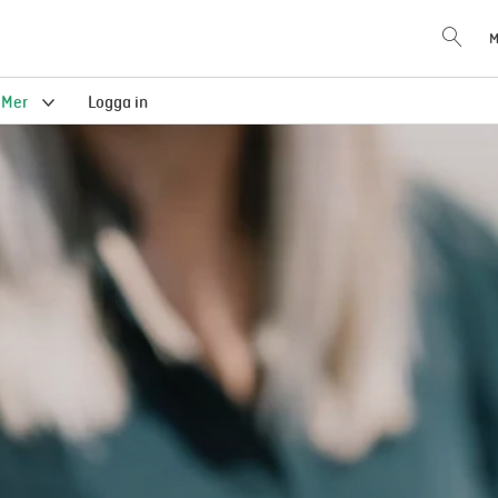
M
Mer
Logga in