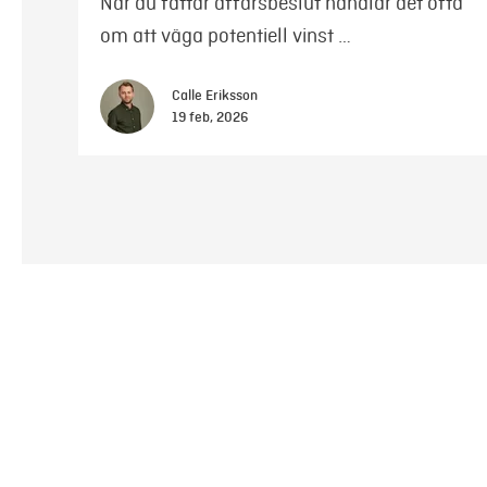
När du fattar affärsbeslut handlar det ofta
om att väga potentiell vinst …
Calle Eriksson
19 feb, 2026