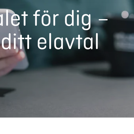
let för dig –
ditt elavtal