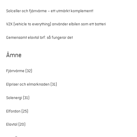
Solceller och fjärrvärme – ett utmärkt komplement!
V2X (vehicle to everything) använder elbilen som ett batteri
Gemensamt elavtal brf: så fungerar det
Ämne
Fjärrvärme
(32)
Elpriser och elmarknaden
(31)
Solenergi
(31)
Elfordon
(25)
Elavtal
(20)