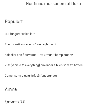
Här finns massor bra att läsa
Populärt
Hur fungerar solceller?
Energiskatt solceller: så ser reglerna ut
Solceller och fjärrvärme – ett utmärkt komplement!
V2X (vehicle to everything) använder elbilen som ett batteri
Gemensamt elavtal brf: så fungerar det
Ämne
Fjärrvärme
(32)