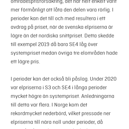
områdesprisförsäkring, det har helt enkelt varit
mer förmånligt att låta den delen vara rörlig. I
perioder kan det till och med resultera i ett
avdrag på priset, när de svenska elpriserna är
lägre än det nordiska snittpriset. Detta skedde
till exempel 2019 då bara SE4 låg över
systempriset medan övriga tre elområden hade
ett lägre pris.
I perioder kan det också bli påslag. Under 2020
var elpriserna i S3 och SE4 i långa perioder
mycket högre än systempriset. Anledningarna
till detta var flera. I Norge kom det
rekordmycket nederbörd, vilket pressade ner
elpriserna till nära noll under perioder, då