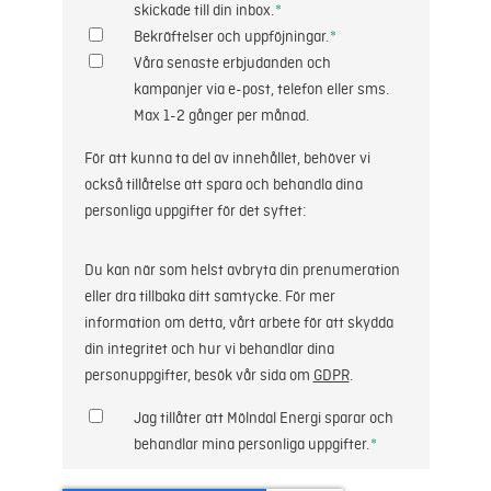
skickade till din inbox.
*
Bekräftelser och uppföjningar.
*
Våra senaste erbjudanden och
kampanjer via e-post, telefon eller sms.
Max 1-2 gånger per månad.
För att kunna ta del av innehållet, behöver vi
också tillåtelse att spara och behandla dina
personliga uppgifter för det syftet:
Du kan när som helst avbryta din prenumeration
eller dra tillbaka ditt samtycke. För mer
information om detta, vårt arbete för att skydda
din integritet och hur vi behandlar dina
personuppgifter, besök vår sida om
GDPR
.
Jag tillåter att Mölndal Energi sparar och
behandlar mina personliga uppgifter.
*