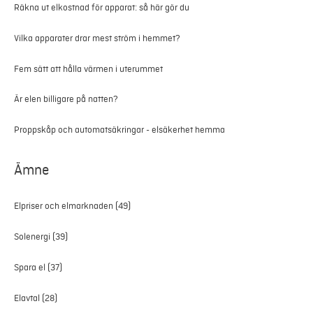
Räkna ut elkostnad för apparat: så här gör du
Vilka apparater drar mest ström i hemmet?
Fem sätt att hålla värmen i uterummet
Är elen billigare på natten?
Proppskåp och automatsäkringar - elsäkerhet hemma
Ämne
Elpriser och elmarknaden
(49)
Solenergi
(39)
Spara el
(37)
Elavtal
(28)