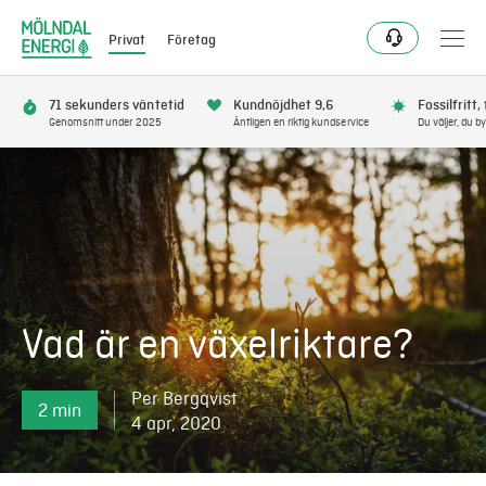
Privat
Företag
71 sekunders väntetid
Kundnöjdhet 9,6
Fossilfritt,
Genomsnitt under 2025
Äntligen en riktig kundservice
Du väljer, du by
Bli kund
Flytta
Förnya
Vad är en växelriktare?
Se avbrott
Per Bergqvist
2 min
Få bonus
4 apr, 2020
Elnät