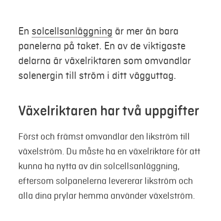
Mer
En
solcellsanläggning
är mer än bara
panelerna på taket. En av de viktigaste
Logga in
delarna är växelriktaren som omvandlar
solenergin till ström i ditt vägguttag.
Mina sidor
Växelriktaren har två uppgifter
Först och främst omvandlar den likström till
växelström. Du måste ha en växelriktare för att
kunna ha nytta av din solcellsanläggning,
eftersom solpanelerna levererar likström och
alla dina prylar hemma använder växelström.