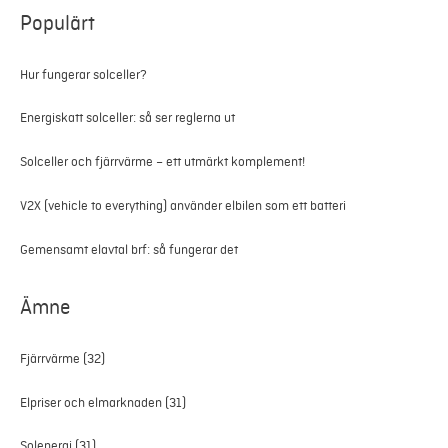
Populärt
Hur fungerar solceller?
Energiskatt solceller: så ser reglerna ut
Solceller och fjärrvärme – ett utmärkt komplement!
V2X (vehicle to everything) använder elbilen som ett batteri
Gemensamt elavtal brf: så fungerar det
Ämne
Fjärrvärme
(32)
Elpriser och elmarknaden
(31)
Solenergi
(31)