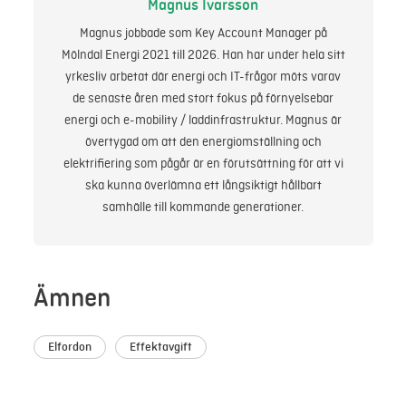
Magnus Ivarsson
Magnus jobbade som Key Account Manager på
Mölndal Energi 2021 till 2026. Han har under hela sitt
yrkesliv arbetat där energi och IT-frågor möts varav
de senaste åren med stort fokus på förnyelsebar
energi och e-mobility / laddinfrastruktur. Magnus är
övertygad om att den energiomställning och
elektrifiering som pågår är en förutsättning för att vi
ska kunna överlämna ett långsiktigt hållbart
samhälle till kommande generationer.
Ämnen
Elfordon
Effektavgift