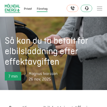
Privat
Företag
Elavtal
Så kan du ta betalt för
elbilsladdning efter
Elnät
effektavgiften
Fjärrvärme & kyla
Magnus Ivarsson
7 min
Energitjänster
26 nov, 2025
Mer
Logga in