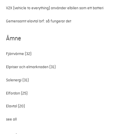
V2X (vehicle to everything) använder elbilen som ett batteri
Gemensamt elavtal brf: så fungerar det
Ämne
Fjärrvärme
(32)
Elpriser och elmarknaden
(31)
Solenergi
(31)
Elfordon
(25)
Elavtal
(20)
see all