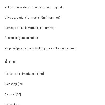
Räkna ut elkostnad för apparat: så här gör du
Vilka apparater drar mest ström i hemmet?
Fem sätt att hålla värmen i uterummet
Är elen billigare på natten?
Proppskåp och automatsäkringar - elsäkerhet hemma
Ämne
Elpriser och elmarknaden
(49)
Solenergi
(39)
Spara el
(37)
Elavtal
(28)