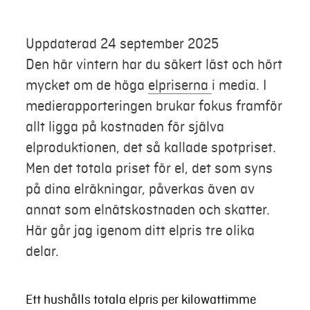
Mer
Uppdaterad 24 september 2025
Den här vintern har du säkert läst och hört
Logga in
mycket om de höga
elpriserna
i media. I
medierapporteringen brukar fokus framför
Mina sidor
allt ligga på kostnaden för själva
elproduktionen, det så kallade spotpriset.
Men det totala priset för el, det som syns
på dina elräkningar, påverkas även av
annat som elnätskostnaden och skatter.
Här går jag igenom ditt elpris tre olika
delar.
Ett hushålls totala elpris per kilowattimme