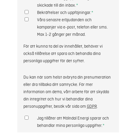
skickade till din inbox.
*
Bekräftelser och uppföjningar.
*
Våra senaste erbjudanden och
kampanjer via e-post, telefon eller sms.
Max 1-2 gånger per månad.
För att kunna ta del av innehållet, behöver vi
också tillåtelse att spara och behandla dina
personliga uppgifter för det syftet.
Du kan när som helst avbryta din prenumeration
eller dra tillbaka ditt samtycke. För mer
information om detta, vårt arbete för att skydda
din integritet och hur vi behandlar dina
personuppgifter, besök vår sida om
GDPR
.
Jag tillåter att Mölndal Energi sparar och
behandlar mina personliga uppgifter.
*