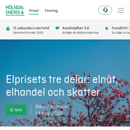
Privat
Företag
71 sekunders väntetid
Kundnöjdhet 9,6
Fossilfritt,
Genomsnitt under 2025
Äntligen en riktig kundservice
Du väljer, du by
Bli kund
Flytta
Elprisets tre delar: elnät,
Förnya
elhandel och skatter
Se avbrott
Rikard Nylander
6 min
Få bonus
14 maj, 2022
Elnät