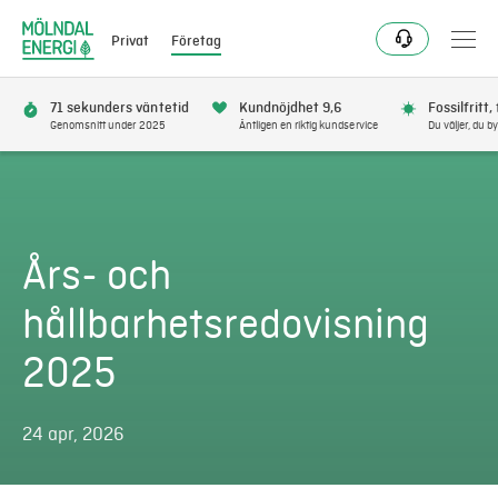
Privat
Företag
71 sekunders väntetid
Kundnöjdhet 9,6
Fossilfritt,
Genomsnitt under 2025
Äntligen en riktig kundservice
Du väljer, du by
Elavtal
Elnät
Års- och
Fjärrvärme & kyla
hållbarhetsredovisning
Energitjänster
2025
Mer
24 apr, 2026
Logga in