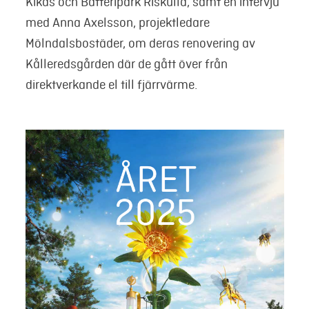
Kikås och Batteripark Riskulla, samt en intervju
med Anna Axelsson, projektledare
Mölndalsbostäder, om deras renovering av
Kålleredsgården där de gått över från
direktverkande el till fjärrvärme.