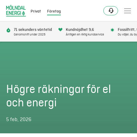
Privat
Företag
71 sekunders väntetid
Kundnöjdhet 9,6
Fossilfritt,
Genomsnitt under 2025
Äntligen en riktig kundservice
Du väljer, du by
Elavtal
Elnät
Fjärrvärme & kyla
Högre räkningar för el
Energitjänster
och energi
Mer
5 feb, 2026
Logga in