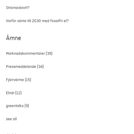
Strömavbrott?
Varför vänta till 2030 med fossilfri el?
Ämne
Marknadskommentarer
(39)
Pressmeddelande
(34)
Fjärrvärme
(15)
Elnät
(12)
greentalks
(9)
see all