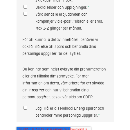
skickade till din inbox.
*
Bekräftelser och uppföjningar.
*
Våra senaste erbjudanden och
kampanjer via e-post, telefon eller sms.
Max 1-2 gånger per månad.
För att kunna ta del av innehållet, behöver vi
också tillåtelse att spara och behandla dina
personliga uppgifter för det syftet.
Du kan när som helst avbryta din prenumeration
eller dra tillbaka ditt samtycke. För mer
information om detta, vårt arbete för att skydda
din integritet och hur vi behandlar dina
personuppgifter, besök vår sida om
GDPR
.
Jag tillåter att Mölndal Energi sparar och
behandlar mina personliga uppgifter.
*