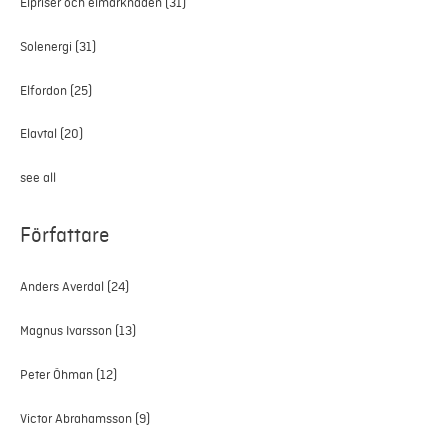
Elpriser och elmarknaden
(31)
Solenergi
(31)
Elfordon
(25)
Elavtal
(20)
see all
Författare
Anders Averdal
(24)
Magnus Ivarsson
(13)
Peter Öhman
(12)
Victor Abrahamsson
(9)