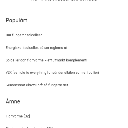
Populärt
Hur fungerar solceller?
Energiskatt solceller: så ser reglerna ut
Solceller och fjärrvärme – ett utmärkt komplement!
V2X (vehicle to everything) använder elbilen som ett batteri
Gemensamt elavtal brf: så fungerar det
Ämne
Fjärrvärme
(32)