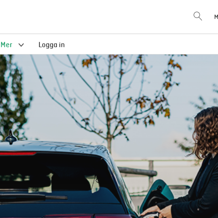
M
Mer
Logga in