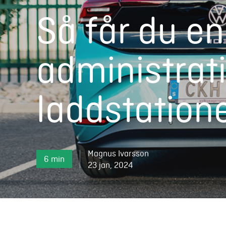
Så får du e
administrat
laddstation
Magnus Ivarsson
6 min
23 jan, 2024