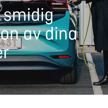
n smidig
ion av dina
er