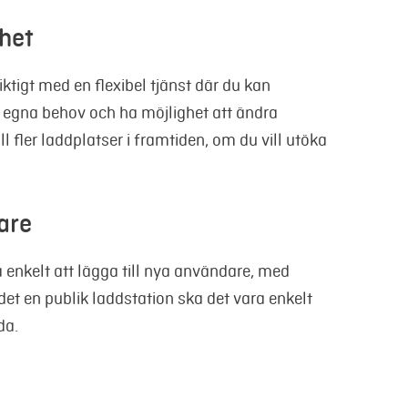
rhet
viktigt med en flexibel tjänst där du kan
a egna behov och ha möjlighet att ändra
l fler laddplatser i framtiden, om du vill utöka
are
 enkelt att lägga till nya användare, med
 det en publik laddstation ska det vara enkelt
da.