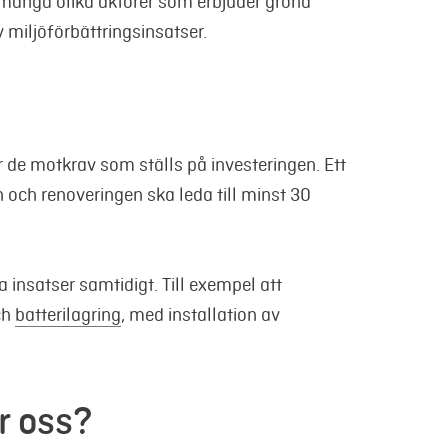
 många olika aktörer som erbjuder gröna
v miljöförbättringsinsatser.
de motkrav som ställs på investeringen. Ett
n och renoveringen ska leda till minst 30
a insatser samtidigt. Till exempel att
ch
batterilagring
, med installation av
ör oss?