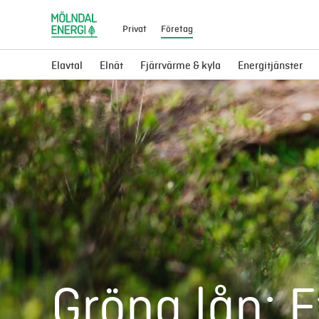
Privat
Företag
Elavtal
Elnät
Fjärrvärme & kyla
Energitjänster
Gröna lån: Et