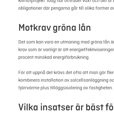
klimatprojekt. Idag har området växt och det är
obligationer där pengarna går till olika former a
Motkrav gröna lån
Det som kan vara en utmaning med gröna lån är 
krav som är vanligt är att energieffektiviseringe
procent minskad energiförbrukning.
För att uppnå det krävs det ofta att man gör fler
kombinera installation av solcellsanläggning o
fjärrvärme plus tilläggsisolering av fastigheten.
Vilka insatser är bäst f