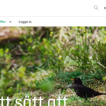
M
Mer
Logga in
t sätt att