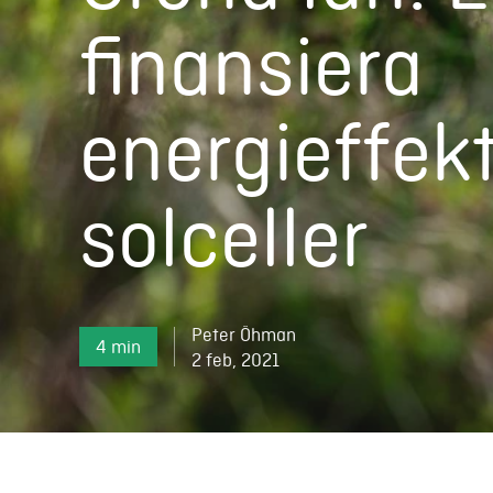
finansiera
energieffekt
solceller
Peter Öhman
4 min
2 feb, 2021