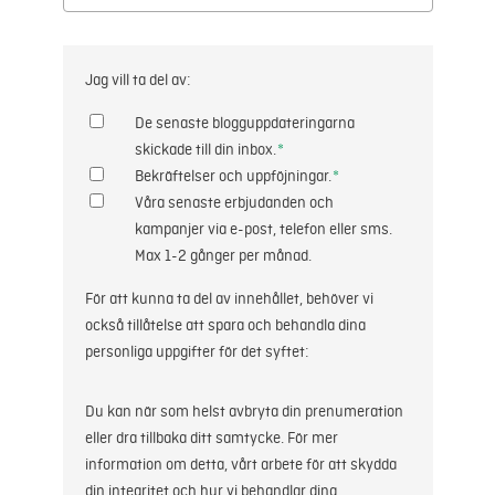
Jag vill ta del av:
De senaste blogguppdateringarna
skickade till din inbox.
*
Bekräftelser och uppföjningar.
*
Våra senaste erbjudanden och
kampanjer via e-post, telefon eller sms.
Max 1-2 gånger per månad.
För att kunna ta del av innehållet, behöver vi
också tillåtelse att spara och behandla dina
personliga uppgifter för det syftet:
Du kan när som helst avbryta din prenumeration
eller dra tillbaka ditt samtycke. För mer
information om detta, vårt arbete för att skydda
din integritet och hur vi behandlar dina