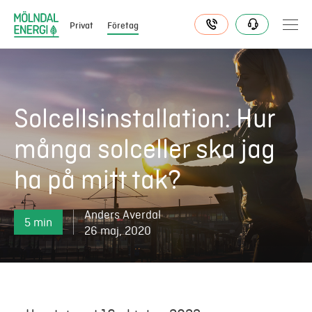
Privat
Företag
Elavtal
Solcellsinstallation: Hur
många solceller ska jag
Elnät
ha på mitt tak?
Fjärrvärme & kyla
Anders Averdal
5 min
Energitjänster
26 maj, 2020
Mer
Logga in