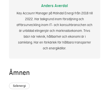
Anders Averdal
Key Account Manager på Mölndal Energi från 2018 till
2022. Har bakgrund inom försäljning och
affärsutveckling inom IT- och konsultbranschen och
är utbildad elingenjör och marknadsekonom. Trivs
bäst när teknik, hållbarhet och ekonomi är i
samklang. Har en förkärlek för hållbara transporter
och energikällor.
Ämnen
Solenergi